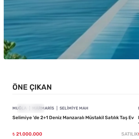
ÖNE ÇIKAN
4890-1010
MUĞLA
ÖNE ÇIKAN
MARMARIS
SELIMIYE MAH
Selimiye 'de 2+1 Deniz Manzaralı Müstakil Satılık Taş Ev
₺ 21.000.000
SATILIK