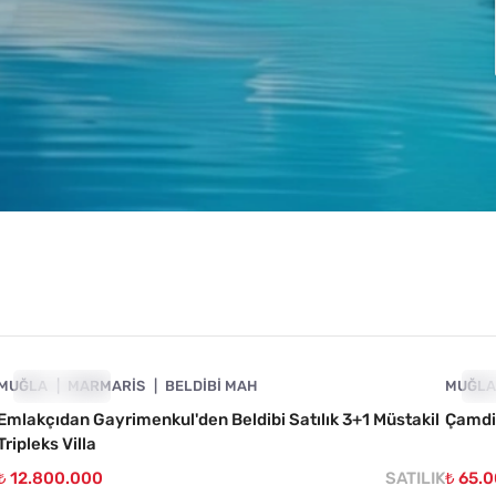
4890-1007
MUĞLA
ÖNE ÇIKAN
MARMARIS
BELDIBI MAH
MUĞL
ÖN
Emlakçıdan Gayrimenkul'den Beldibi Satılık 3+1 Müstakil
Çamdib
Tripleks Villa
₺ 12.800.000
SATILIK
₺ 65.