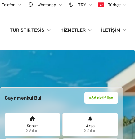
Telefon
Whatsapp
TRY
Türkçe
TURISTIK TESIS
HIZMETLER
İLETIŞIM
Gayrimenkul Bul
56 aktif ilan
Konut
Arsa
29 ilan
22 ilan