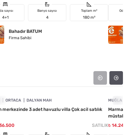
da sayısı
Banyo sayısı
Toplam m²
Oda sayıs
4+1
4
180 m²
2+1
Bahadır BATUM
B
Firma Sahibi
Fi
4890-1027
A
IL
ORTACA
DALYAN MAH
MUĞLA
ACIL
MA
 merkezinde 3 adet havuzlu villa Çok acil satılık
Marmaris Or
müstakil 1250
736.500
SATILIK
₺ 14.246.88