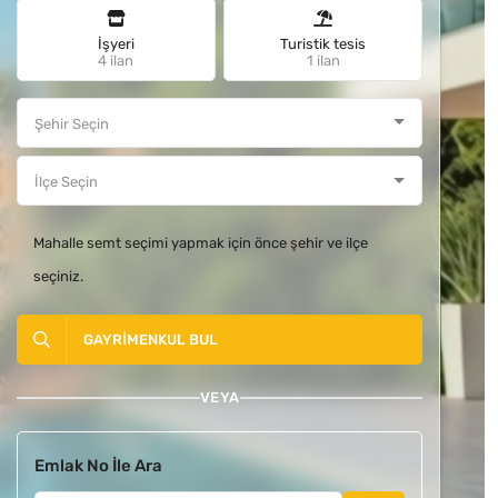
İşyeri
Turistik tesis
4 ilan
1 ilan
Mahalle semt seçimi yapmak için önce şehir ve ilçe
seçiniz.
GAYRIMENKUL BUL
VEYA
Emlak No İle Ara