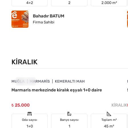
4+2
2
2.000 m²
Bahadır BATUM
Firma Sahibi
KIRALIK
4890-1017
MUĞLA
KIRALIK
MARMARIS
KEMERALTI MAH
Marmaris merkezinde kiralık eşyalı 1+0 daire
₺ 25.000
KIRALIK
Oda sayısı
Banyo sayısı
Toplam m²
1+0
1
45 m²