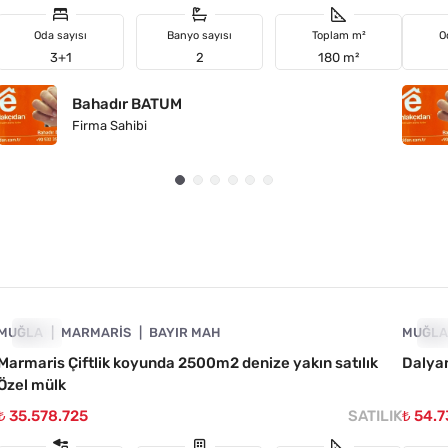
Oda sayısı
Banyo sayısı
Toplam m²
O
3+1
2
180 m²
Bahadır BATUM
Firma Sahibi
4890-1037
MUĞLA
ACIL
MARMARIS
BAYIR MAH
MUĞL
AC
Marmaris Çiftlik koyunda 2500m2 denize yakın satılık
Dalyan
Özel mülk
₺ 35.578.725
SATILIK
₺ 54.