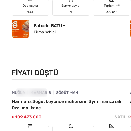
Oda sayısı
Banyo sayısı
Toplam m²
1+1
1
45 m²
Bahadır BATUM
Firma Sahibi
FIYATI DÜŞTÜ
4890-1032
MUĞLA
FIYATI DÜŞTÜ
MARMARIS
SÖĞÜT MAH
Marmaris Söğüt köyünde muhteşem Symi manzaralı
Özel malikane
₺ 109.473.000
SATILIK