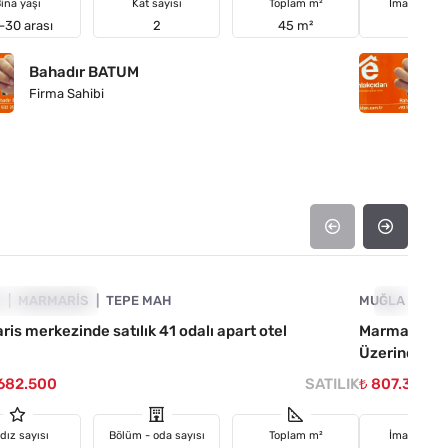
ina yaşı
Kat sayısı
Toplam m²
İmar duru
-30 arası
2
45 m²
Tarla
Bahadır BATUM
B
Firma Sahibi
Fi
4890-1026
A
TIRIMA UYGUN
MARMARIS
TEPE MAH
MUĞLA
YATIRIMA
MA
is merkezinde satılık 41 odalı apart otel
Marmaris Bo
Üzerinde İsi
.682.500
SATILIK
₺ 807.323.2
ldız sayısı
Bölüm - oda sayısı
Toplam m²
İmar duru