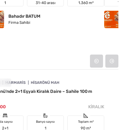
1
31-40 arası
1.360 m²
Ticari
Bahadır BATUM
B
Firma Sahibi
Fi
4890-1053
A
RALIK
MARMARIS
HISARÖNÜ MAH
nü'nde 2+1 Eşyalı Kiralık Daire – Sahile 100 m
000
KIRALIK
da sayısı
Banyo sayısı
Toplam m²
2+1
1
90 m²