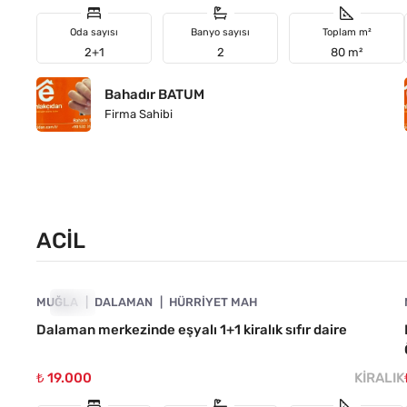
Oda sayısı
Banyo sayısı
Toplam m²
2+1
2
80 m²
Bahadır BATUM
Firma Sahibi
ACIL
4890-1018
MUĞLA
ACIL
DALAMAN
HÜRRIYET MAH
Dalaman merkezinde eşyalı 1+1 kiralık sıfır daire
₺ 19.000
KIRALIK