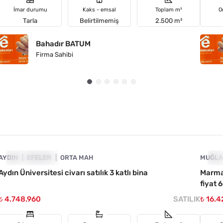
İmar durumu
Kaks - emsal
Toplam m²
O
Tarla
Belirtilmemiş
2.500 m²
Bahadır BATUM
Firma Sahibi
4890-1045
AYDIN
FIYATI DÜŞTÜ
EFELER
ORTA MAH
MUĞL
FI
Aydın Üniversitesi civarı satılık 3 katlı bina
Marmar
fiyat 
₺ 4.748.960
SATILIK
₺ 16.