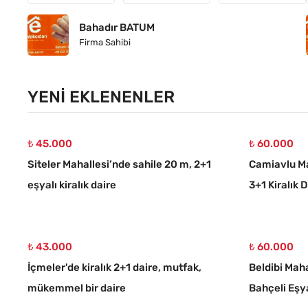
Bahadır BATUM
Firma Sahibi
YENI EKLENENLER
₺ 45.000
₺ 60.000
Siteler Mahallesi’nde sahile 20 m, 2+1
Camiavlu Ma
eşyalı kiralık daire
3+1 Kiralık 
₺ 43.000
₺ 60.000
İçmeler'de kiralık 2+1 daire, mutfak,
Beldibi Maha
mükemmel bir daire
Bahçeli Eşya