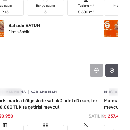
da sayısı
Banyo sayısı
Toplam m²
İmar duru
9+3
3
5.600 m²
Tarla
Bahadır BATUM
B
Firma Sahibi
Fi
4890-1047
A
YATI DÜŞTÜ
MARMARIS
SARIANA MAH
MUĞLA
FIYATI D
MA
is marina bölgesinde satılık 2 adet dükkan, tek
Marmaris Or
60.000 Tl, kira getirisi mevcut
mevcut satıl
420.950
SATILIK
₺ 237.448.