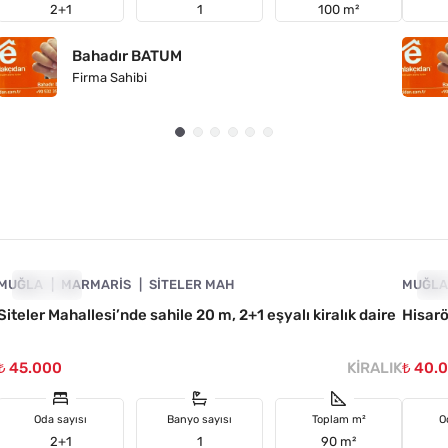
2+1
1
100 m²
Bahadır BATUM
Firma Sahibi
4890-1063
MUĞLA
KIRALIK
MARMARIS
SITELER MAH
MUĞL
KI
Siteler Mahallesi’nde sahile 20 m, 2+1 eşyalı kiralık daire
Hisarö
₺ 45.000
KIRALIK
₺ 40.
Oda sayısı
Banyo sayısı
Toplam m²
O
2+1
1
90 m²