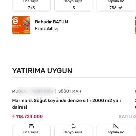
Oda sayısı
Banyo sayısı
Toplam m²
7+3
3
756 m²
Bahadır BATUM
Firma Sahibi
YATIRIMA UYGUN
4890-1028
MUĞLA
YATIRIMA UYGUN
MARMARIS
SÖĞÜT MAH
Marmaris Söğüt köyünde denize sıfır 2000 m2 yalı
dairesi
₺ 118.724.000
SATILIK
Oda sayısı
Banyo sayısı
Toplam m²