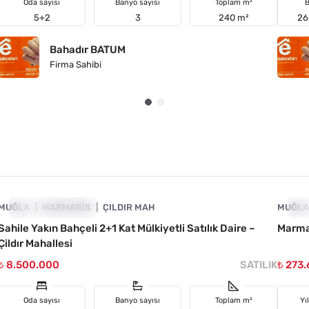
Oda sayısı
Banyo sayısı
Toplam m²
B
5+2
3
240 m²
26
Bahadır BATUM
Firma Sahibi
4890-1052
MUĞLA
YATIRIMA UYGUN
MARMARIS
ÇILDIR MAH
MUĞL
YA
Sahile Yakın Bahçeli 2+1 Kat Mülkiyetli Satılık Daire –
Marmar
Çildır Mahallesi
₺ 8.500.000
SATILIK
₺ 273
Oda sayısı
Banyo sayısı
Toplam m²
Yı