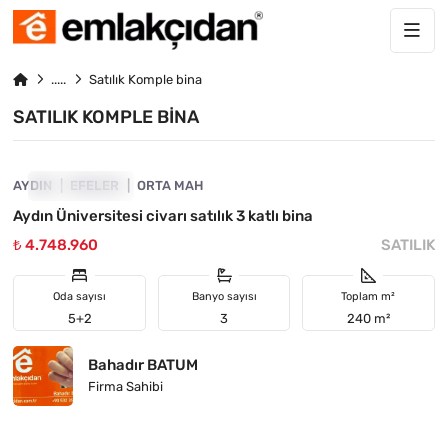
Satılık Komple bina
SATILIK KOMPLE BINA
4890-1045
AYDIN
FIYATI DÜŞTÜ
EFELER
ORTA MAH
Aydın Üniversitesi civarı satılık 3 katlı bina
₺ 4.748.960
SATILIK
Oda sayısı
Banyo sayısı
Toplam m²
5+2
3
240 m²
Bahadır BATUM
Firma Sahibi
4890-1032