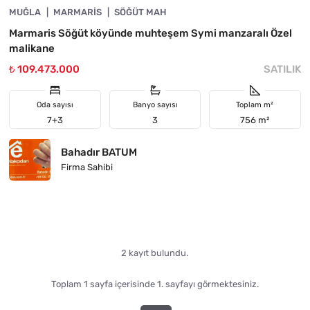
MUĞLA
FIYATI DÜŞTÜ
MARMARIS
SÖĞÜT MAH
Marmaris Söğüt köyünde muhteşem Symi manzaralı Özel
malikane
₺ 109.473.000
SATILIK
Oda sayısı
Banyo sayısı
Toplam m²
7+3
3
756 m²
Bahadır BATUM
Firma Sahibi
2 kayıt bulundu.
Toplam 1 sayfa içerisinde 1. sayfayı görmektesiniz.