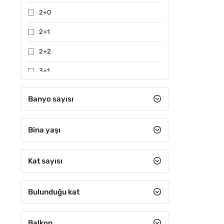
2+0
2+1
2+2
3+1
3+2
Banyo sayısı
4+1
Bina yaşı
4+2
4+3
Kat sayısı
4+4
5+1
Bulunduğu kat
5+2
Balkon