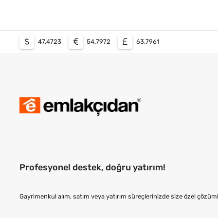
47.4723
54.7972
63.7961
Profesyonel destek, doğru yatırım!
Gayrimenkul alım, satım veya yatırım süreçlerinizde size özel çözüml