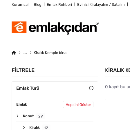
Kurumsal
Blog
Emlak Rehberi
Evinizi Kiralayalım / Satalım
Kiralık Komple bina
FILTRELE
KIRALIK 
0 kayıt bulu
Emlak Türü
Emlak
Hepsini Göster
Konut
29
Kiralık
12