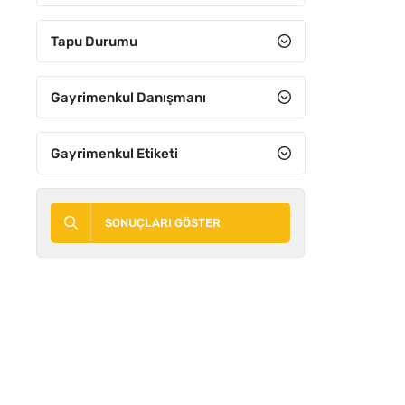
8+3
Tapu Durumu
8+4
9+1
Gayrimenkul Danışmanı
9+2
Gayrimenkul Etiketi
9+3
9+4
SONUÇLARI GÖSTER
10+1
10+2
10+3
10+4
11 ve Üzeri