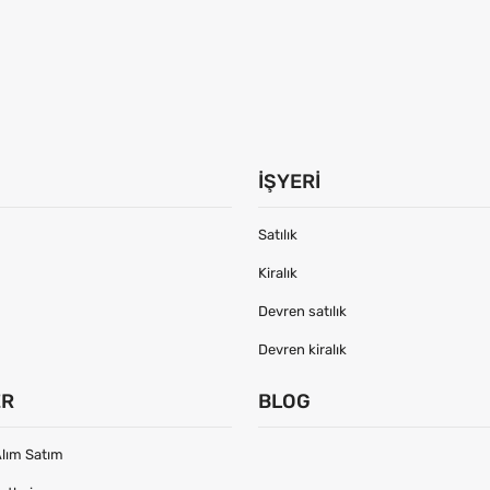
İŞYERI
Satılık
Kiralık
Devren satılık
Devren kiralık
ER
BLOG
lım Satım