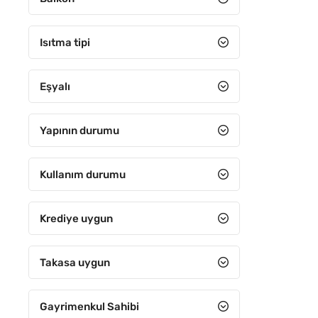
5+3
5+4
Isıtma tipi
6+1
Eşyalı
6+2
6+3
Yapının durumu
6+4
7+1
Kullanım durumu
7+2
Krediye uygun
7+3
7+4
Takasa uygun
8+1
Gayrimenkul Sahibi
8+2