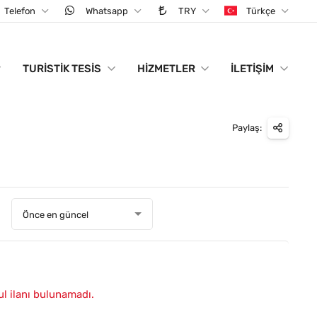
Telefon
Whatsapp
TRY
Türkçe
TURISTIK TESIS
HIZMETLER
İLETIŞIM
Paylaş:
:
Önce en güncel
ul ilanı bulunamadı.