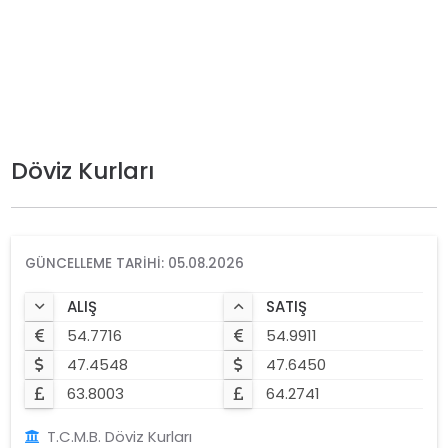
Döviz Kurları
GÜNCELLEME TARIHI: 05.08.2026
ALIŞ
SATIŞ
54.7716
54.9911
47.4548
47.6450
63.8003
64.2741
T.C.M.B. Döviz Kurları