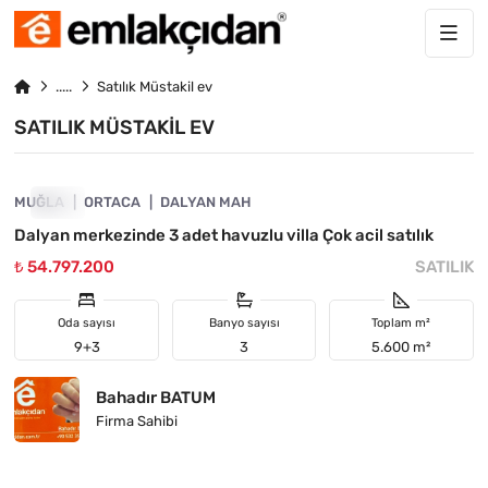
Satılık Müstakil ev
SATILIK MÜSTAKIL EV
4890-1027
MUĞLA
ACIL
ORTACA
DALYAN MAH
Dalyan merkezinde 3 adet havuzlu villa Çok acil satılık
₺ 54.797.200
SATILIK
Oda sayısı
Banyo sayısı
Toplam m²
9+3
3
5.600 m²
Bahadır BATUM
Firma Sahibi
4890-1022