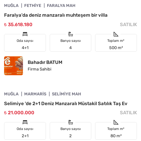
MUĞLA
YATIRIMA UYGUN
FETHIYE
FARALYA MAH
Faralya'da deniz manzaralı muhteşem bir villa
₺ 35.618.180
SATILIK
Oda sayısı
Banyo sayısı
Toplam m²
4+1
4
500 m²
Bahadır BATUM
Firma Sahibi
4890-1010
MUĞLA
ÖNE ÇIKAN
MARMARIS
SELIMIYE MAH
Selimiye 'de 2+1 Deniz Manzaralı Müstakil Satılık Taş Ev
₺ 21.000.000
SATILIK
Oda sayısı
Banyo sayısı
Toplam m²
2+1
2
80 m²