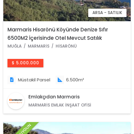
ARSA - SATILIK
Marmaris Hisarönü Köyünde Denize Sıfır
6500M2 İçerisinde Otel Mevcut Satılık
Gayrimenkul
MUĞLA
MARMARIS
HISARÖNÜ
$ 5.000.000
Müstakil Parsel
6.500m²
Emlakçıdan Marmaris
MARMARIS EMLAK İNŞAAT OFISI