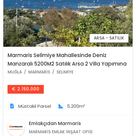
ARSA - SATILIK
Marmaris Selimiye Mahallesinde Deniz
Manzaralı 5200M2 Satılık Arsa 2 Villa Yapımına
Yada Otel Yapımına Uygun Gayrimenkul
MUĞLA
MARMARIS
SELIMIYE
€ 2.150.000
Müstakil Parsel
5.200m²
Emlakçıdan Marmaris
MARMARIS EMLAK İNŞAAT OFISI