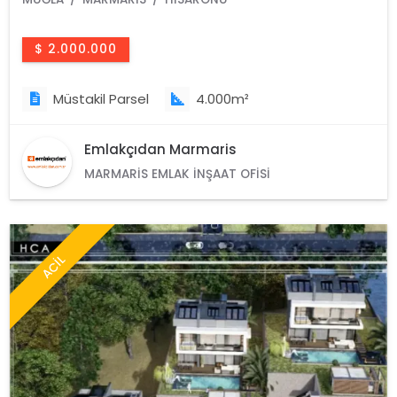
$ 2.000.000
Müstakil Parsel
4.000m²
Emlakçıdan Marmaris
MARMARIS EMLAK İNŞAAT OFISI
ACİL