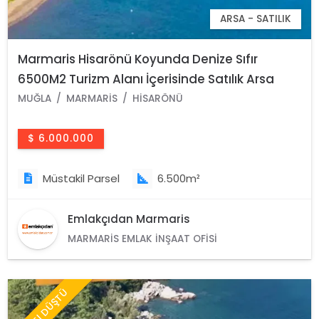
ARSA - SATILIK
Marmaris Hisarönü Koyunda Denize Sıfır
6500M2 Turizm Alanı İçerisinde Satılık Arsa
MUĞLA
MARMARIS
HISARÖNÜ
$ 6.000.000
Müstakil Parsel
6.500m²
Emlakçıdan Marmaris
MARMARIS EMLAK İNŞAAT OFISI
FİYATI DÜŞTÜ