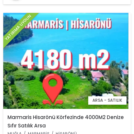
YATIRIMA UYGUN
ARSA - SATILIK
Marmaris Hisarönü Körfezinde 4000M2 Denize
Sıfır Satılık Arsa
MUĞLA
MARMARIS
HISARÖNÜ