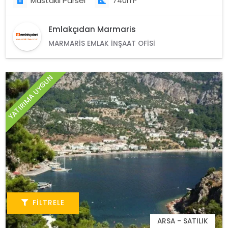
Müstakil Parsel
740m²
Emlakçıdan Marmaris
MARMARIS EMLAK İNŞAAT OFISI
YATIRIMA UYGUN
FILTRELE
ARSA - SATILIK