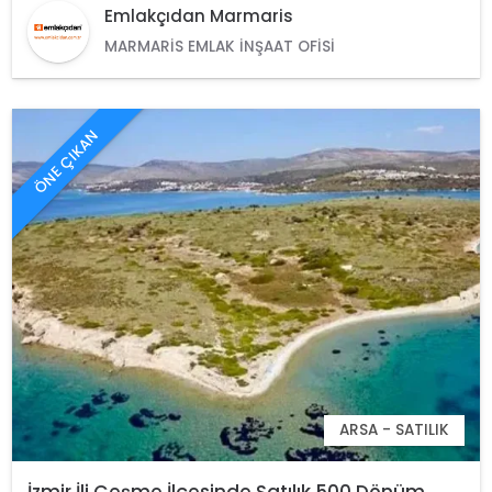
Emlakçıdan Marmaris
MARMARIS EMLAK İNŞAAT OFISI
ÖNE ÇIKAN
ARSA - SATILIK
İzmir İli Çeşme İlçesinde Satılık 500 Dönüm