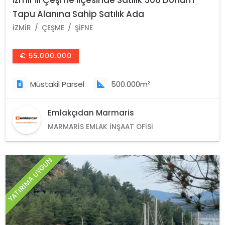
Tapu Alanına Sahip Satılık Ada
İZMIR
ÇEŞME
ŞIFNE
€ 55.000.000
Müstakil Parsel
500.000m²
Emlakçıdan Marmaris
MARMARIS EMLAK İNŞAAT OFISI
YATIRIMA UYGUN