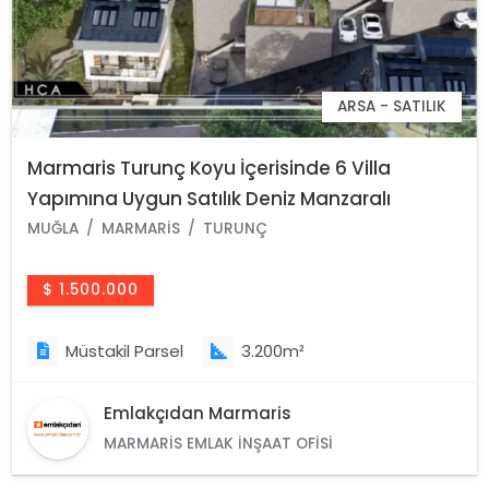
ARSA - SATILIK
Marmaris Turunç Koyu İçerisinde 6 Villa
Yapımına Uygun Satılık Deniz Manzaralı
3200M2 Arsa
MUĞLA
MARMARIS
TURUNÇ
$ 1.500.000
Müstakil Parsel
3.200m²
Emlakçıdan Marmaris
MARMARIS EMLAK İNŞAAT OFISI