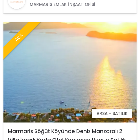
MARMARIS EMLAK İNŞAAT OFISI
ACİL
ARSA - SATILIK
Marmaris Söğüt Köyünde Deniz Manzaralı 2
Villa İmarlı Yada Otel Yapımına Uygun Satılık