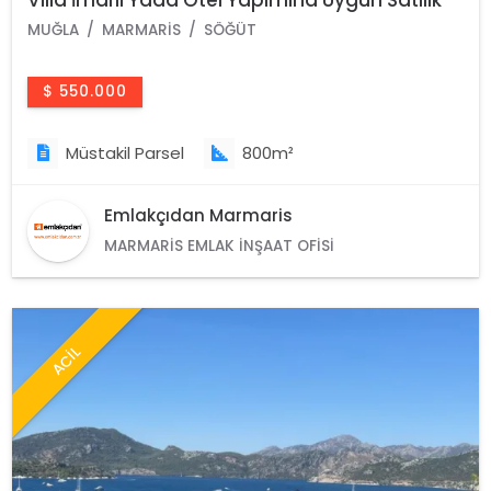
800M2 Arsa
MUĞLA
MARMARIS
SÖĞÜT
$ 550.000
Müstakil Parsel
800m²
Emlakçıdan Marmaris
MARMARIS EMLAK İNŞAAT OFISI
ACİL